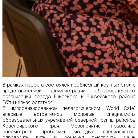
В рамках проекта состоялся проблемный круглый стол с
представителями администраций образовательных
организаций города Енисейска и Енисейского района
"Уйти нельзя остаться".
В импровнзированном педагогическом "World Cafe"
впервые встретились молодые специалисты
образовательных учреждений северной группы районов
Красноярского края. Мероприятие позволило
рассмотреть проблемы молодых специалистов,
определить пути их решения, выстроить линии